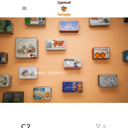
C2
CARAMEL SARRASIN
/
c2
C2
0